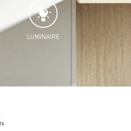
LUMINAIRE
s
ts