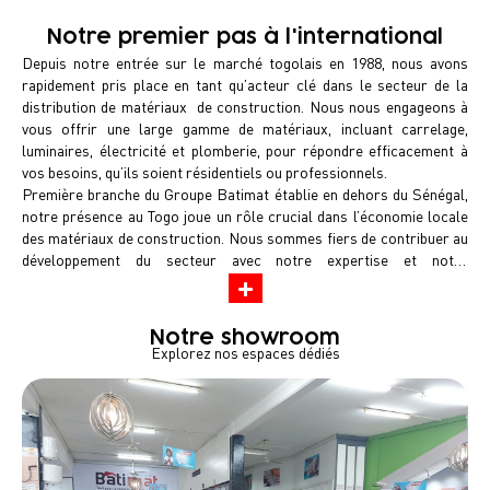
Notre premier pas à l'international
Depuis notre entrée sur le marché togolais en 1988, nous avons
rapidement pris place en tant qu’acteur clé dans le secteur de la
distribution de matériaux de construction. Nous nous engageons à
vous offrir une large gamme de matériaux, incluant carrelage,
luminaires, électricité et plomberie, pour répondre efficacement à
vos besoins, qu’ils soient résidentiels ou professionnels.
Première branche du Groupe Batimat établie en dehors du Sénégal,
notre présence au Togo joue un rôle crucial dans l’économie locale
des matériaux de construction. Nous sommes fiers de contribuer au
développement du secteur avec notre expertise et notre
engagement. Nos équipes expérimentées et passionnées sont à
votre service pour garantir un accompagnement de qualité.
Chaque jour, nous mettons tout en œuvre pour soutenir vos projets
Notre showroom
en collaboration avec des marques internationales renommées.
Explorez nos espaces dédiés
Venez découvrir notre showroom de 2500 m² au cœur de Lomé, où
nous vous invitons à explorer les dernières innovations.
Chez CCT Batimat, nous restons déterminés à satisfaire toutes vos
exigences en matière de chantiers et de ravalements au Togo.