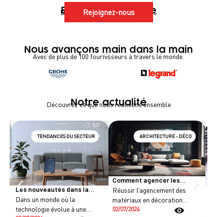
Evoluons ensemble
Rejoignez-nous
Découvrez les postes disponibles
Nous avançons main dans la main
Avec de plus de 100 fournisseurs à travers le monde.
Notre actualité
Découvrez ce que nous réalisons ensemble
TENDANCES DU SECTEUR
ARCHITECTURE - DÉCO
Comment agencer les
Co
Les nouveautés dans la
différents matériaux en
Réussir l’agencement des
de
La
n
de
Technologie des Smart
Dans un monde où la
décoration d’intérieur
matériaux en décoration
re
Homes
technologie évolue à une
d'intérieur nécessite un
02/07/2024